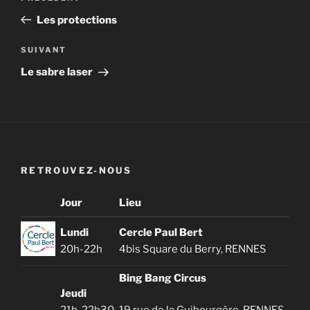
de
précédent
Les protections
l’article
Article
SUIVANT
suivant
Le sabre laser
RETROUVEZ-NOUS
Jour
Lieu
Lundi
Cercle Paul Bert
20h-22h
4bis Square du Berry, RENNES
Bing Bang Circus
Jeudi
21h-22h30