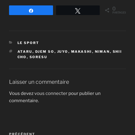
0
Partagez
Tweetez
PARTAGES
CATÉGORIES
LE SPORT
ÉTIQUETTES
ATARU
,
DJEM SO
,
JUYO
,
MAKASHI
,
NIMAN
,
SHII
CHO
,
SORESU
Laisser un commentaire
Vous devez
vous connecter
pour publier un
commentaire.
Navigation
Article
PRÉCÉDENT