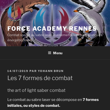
Aller
au
contenu
principal
FORCE ACADEMY RENNES
Combat sportif au sabre laser, événements ludiques, pratiques
énergétiques
Menu
PUBLIÉ
14/07/2019
PAR
YOHANN BRUN
LE
Les 7 formes de combat
the art of light saber combat
Le combat au sabre laser se décompose en
7 formes
initiales, ou styles de combat.