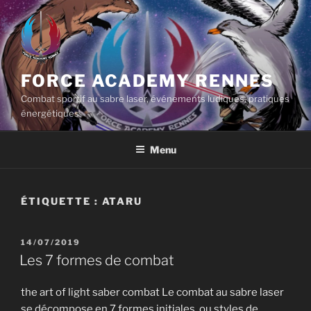
Aller
au
contenu
principal
FORCE ACADEMY RENNES
Combat sportif au sabre laser, événements ludiques, pratiques
énergétiques
Menu
ÉTIQUETTE :
ATARU
PUBLIÉ
14/07/2019
LE
Les 7 formes de combat
the art of light saber combat Le combat au sabre laser
se décompose en 7 formes initiales, ou styles de